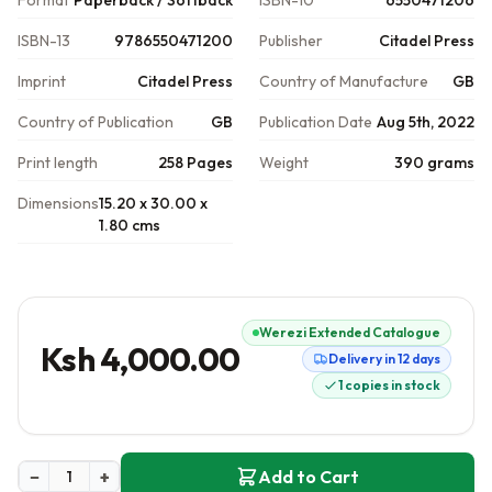
Format
Paperback / Softback
ISBN-10
6550471206
ISBN-13
9786550471200
Publisher
Citadel Press
Imprint
Citadel Press
Country of Manufacture
GB
Country of Publication
GB
Publication Date
Aug 5th, 2022
Print length
258 Pages
Weight
390 grams
Dimensions
15.20 x 30.00 x
1.80 cms
Werezi Extended Catalogue
Ksh 4,000.00
Delivery in 12 days
1 copies in stock
−
+
Add to Cart