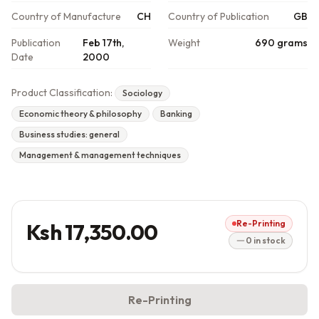
Country of Manufacture
CH
Country of Publication
GB
Publication
Feb 17th,
Weight
690 grams
Date
2000
Product Classification:
Sociology
Economic theory & philosophy
Banking
Business studies: general
Management & management techniques
Re-Printing
Ksh 17,350.00
0 in stock
Re-Printing