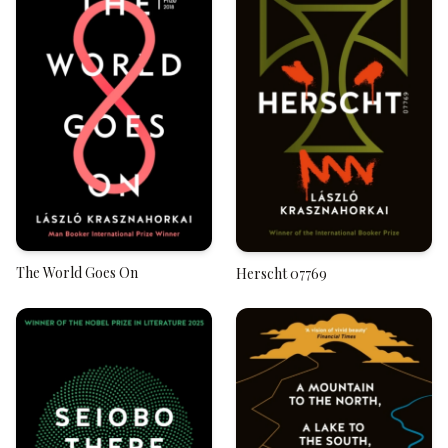
The World Goes On
Herscht 07769